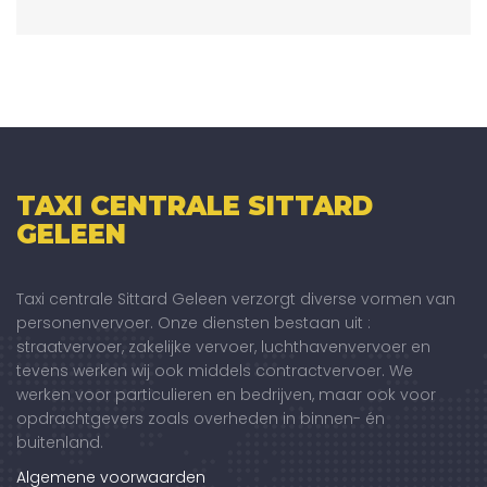
TAXI CENTRALE SITTARD
GELEEN
Taxi centrale Sittard Geleen verzorgt diverse vormen van
personenvervoer. Onze diensten bestaan uit :
straatvervoer, zakelijke vervoer, luchthavenvervoer en
tevens werken wij ook middels contractvervoer. We
werken voor particulieren en bedrijven, maar ook voor
opdrachtgevers zoals overheden in binnen- én
buitenland.
Algemene voorwaarden