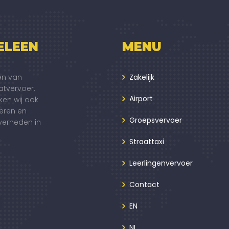
ELEEN
MENU
en van
Zakelijk
atvervoer,
Airport
ken wij ook
ieren en
Groepsvervoer
verheden in
Straattaxi
Leerlingenvervoer
Contact
EN
NL