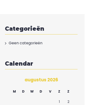
Categorieën
Geen categorieën
Calendar
augustus 2026
M
D
W
D
V
Z
Z
1
2